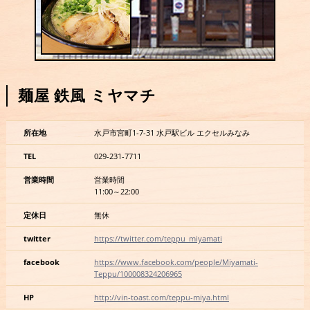
麺屋 鉄風 ミヤマチ
所在地
水戸市宮町1-7-31 水戸駅ビル エクセルみなみ
TEL
029-231-7711
営業時間
営業時間
11:00～22:00
定休日
無休
twitter
https://twitter.com/teppu_miyamati
facebook
https://www.facebook.com/people/Miyamati-
Teppu/100008324206965
HP
http://vin-toast.com/teppu-miya.html