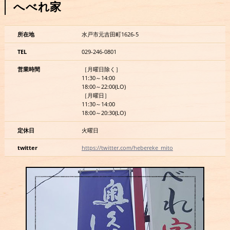
へべれ家
所在地
水戸市元吉田町1626-5
TEL
029-246-0801
営業時間
［月曜日除く］
11:30～14:00
18:00～22:00(LO)
［月曜日］
11:30～14:00
18:00～20:30(LO)
定休日
火曜日
twitter
https://twitter.com/hebereke_mito