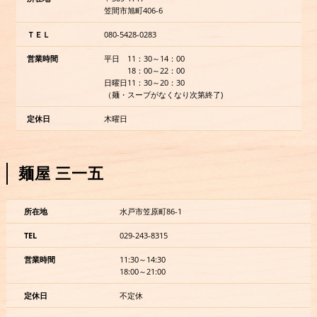
笠間市旭町406-6
ＴＥＬ
080-5428-0283
営業時間
平日
11：30～14：00
18：00～22：00
日曜日
11：30～20：30
（麺・スープがなくなり次第終了)
定休日
木曜日
麺屋 三一五
所在地
水戸市笠原町86-1
TEL
029-243-8315
営業時間
11:30～14:30
18:00～21:00
定休日
不定休