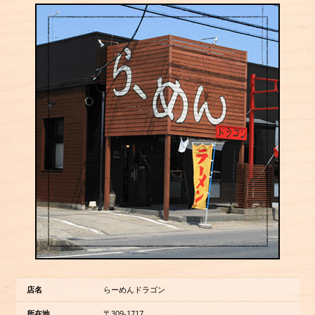
店名
らーめんドラゴン
所在地
〒309-1717