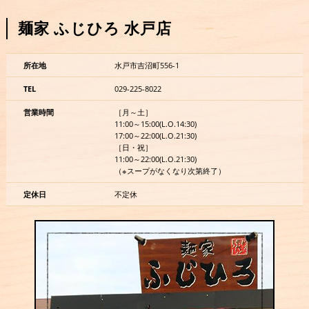
麺家 ふじひろ 水戸店
所在地
水戸市吉沼町556-1
TEL
029-225-8022
営業時間
［月～土］
11:00～15:00(L.O.14:30)
17:00～22:00(L.O.21:30)
［日・祝］
11:00～22:00(L.O.21:30)
（※スープがなくなり次第終了）
定休日
不定休