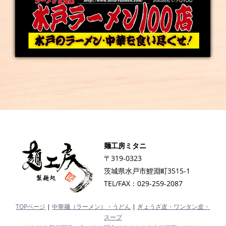
麺工房ミタニ
〒319-0323
茨城県水戸市鯉淵町3515-1
TEL/FAX：029-259-2087
TOPページ
|
中華麺（ラーメン）・うどん
|
ぎょうざ皮・ワンタン皮・
スープ